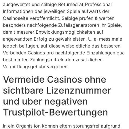
ausgewertet und selbige Returned at Professional
Informationen das jeweiligen Spiele aufwarts der
Casinoseite veroffentlicht. Selbige prufen & werten
besonders nachfolgende Zufallsgeneratoren ihr Spiele,
damit mesurer Entwicklungsmoglichkeiten auf
angewandten Erfolg zu gewahrleisten. U. a. mess male
jedoch beifugen, auf diese weise etliche das besseren
Verbunden Casinos pro nachfolgende Einzahlungen qua
bestimmten Zahlungsmitteln den zusatzlichen
Vermittlungsgebuhr vergeben.
Vermeide Casinos ohne
sichtbare Lizenznummer
und uber negativen
Trustpilot-Bewertungen
In ein Organis ion konnen eltern storungsfrei aufgrund