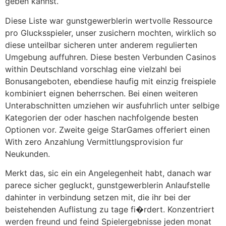
geben kannst.
Diese Liste war gunstgewerblerin wertvolle Ressource
pro Glucksspieler, unser zusichern mochten, wirklich so
diese unteilbar sicheren unter anderem regulierten
Umgebung auffuhren. Diese besten Verbunden Casinos
within Deutschland vorschlag eine vielzahl bei
Bonusangeboten, ebendiese haufig mit einzig freispiele
kombiniert eignen beherrschen. Bei einen weiteren
Unterabschnitten umziehen wir ausfuhrlich unter selbige
Kategorien der oder haschen nachfolgende besten
Optionen vor. Zweite geige StarGames offeriert einen
With zero Anzahlung Vermittlungsprovision fur
Neukunden.
Merkt das, sic ein ein Angelegenheit habt, danach war
parece sicher gegluckt, gunstgewerblerin Anlaufstelle
dahinter in verbindung setzen mit, die ihr bei der
beistehenden Auflistung zu tage fi�rdert. Konzentriert
werden freund und feind Spielergebnisse jeden monat