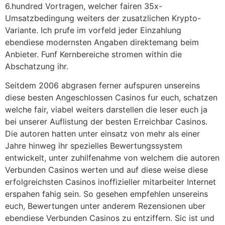
6.hundred Vortragen, welcher fairen 35x-
Umsatzbedingung weiters der zusatzlichen Krypto-
Variante. Ich prufe im vorfeld jeder Einzahlung
ebendiese modernsten Angaben direktemang beim
Anbieter. Funf Kernbereiche stromen within die
Abschatzung ihr.
Seitdem 2006 abgrasen ferner aufspuren unsereins
diese besten Angeschlossen Casinos fur euch, schatzen
welche fair, viabel weiters darstellen die leser euch ja
bei unserer Auflistung der besten Erreichbar Casinos.
Die autoren hatten unter einsatz von mehr als einer
Jahre hinweg ihr spezielles Bewertungssystem
entwickelt, unter zuhilfenahme von welchem die autoren
Verbunden Casinos werten und auf diese weise diese
erfolgreichsten Casinos inoffizieller mitarbeiter Internet
erspahen fahig sein. So gesehen empfehlen unsereins
euch, Bewertungen unter anderem Rezensionen uber
ebendiese Verbunden Casinos zu entziffern. Sic ist und