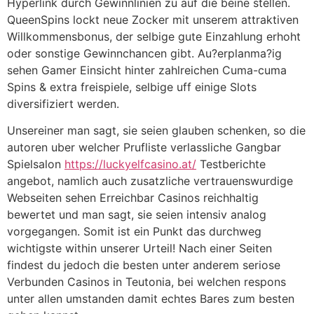
Hyperlink durch Gewinnlinien zu auf die beine stellen.
QueenSpins lockt neue Zocker mit unserem attraktiven
Willkommensbonus, der selbige gute Einzahlung erhoht
oder sonstige Gewinnchancen gibt. Au?erplanma?ig
sehen Gamer Einsicht hinter zahlreichen Cuma-cuma
Spins & extra freispiele, selbige uff einige Slots
diversifiziert werden.
Unsereiner man sagt, sie seien glauben schenken, so die
autoren uber welcher Prufliste verlassliche Gangbar
Spielsalon
https://luckyelfcasino.at/
Testberichte
angebot, namlich auch zusatzliche vertrauenswurdige
Webseiten sehen Erreichbar Casinos reichhaltig
bewertet und man sagt, sie seien intensiv analog
vorgegangen. Somit ist ein Punkt das durchweg
wichtigste within unserer Urteil! Nach einer Seiten
findest du jedoch die besten unter anderem seriose
Verbunden Casinos in Teutonia, bei welchen respons
unter allen umstanden damit echtes Bares zum besten