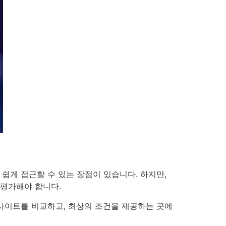
쉽게 접근할 수 있는 장점이 있습니다. 하지만,
 평가해야 합니다.
웹사이트를 비교하고, 최상의 조건을 제공하는 곳에