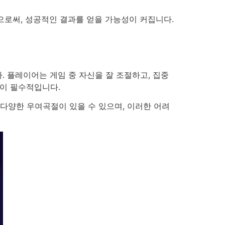
으로써, 성공적인 결과를 얻을 가능성이 커집니다.
. 플레이어는 게임 중 자신을 잘 조절하고, 집중
것이 필수적입니다.
다양한 우여곡절이 있을 수 있으며, 이러한 어려