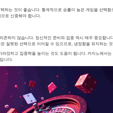
 선택하는 것이 좋습니다. 통계적으로 승률이 높은 게임을 선택함
치므로 신중해야 합니다.
 의존하지 않습니다. 정신적인 준비와 집중 역시 매우 중요합니다
은 잘못된 선택으로 이어질 수 있으므로, 냉정함을 유지하는 
가라앉히고 집중력을 높이는 것도 도움이 됩니다. 카지노에서는 
입니다.