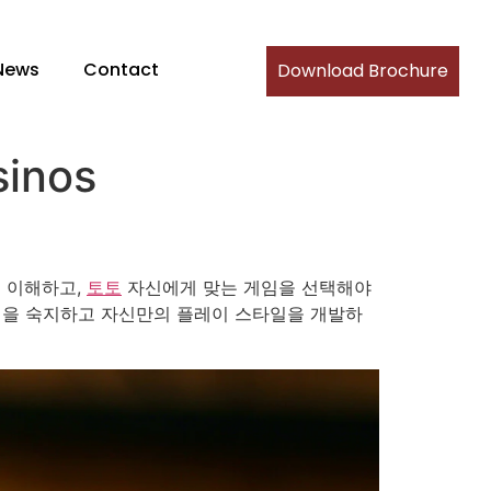
News
Contact
Download Brochure
sinos
 이해하고,
토토
자신에게 맞는 게임을 선택해야
원칙을 숙지하고 자신만의 플레이 스타일을 개발하