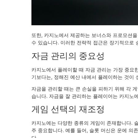
또한, 카지노에서 제공하는 보너스와 프로모션을 
수 있습니다. 이러한 전략적 접근은 장기적으로 
자금 관리의 중요성
카지노에서 플레이할 때 자금 관리는 가장 중요한
기보다는, 정해진 예산 내에서 플레이하는 것이 
자금을 관리할 때는 큰 손실을 피하기 위해 각 
습니다. 자금을 잘 관리하는 플레이어는 카지노에
게임 선택의 재조정
카지노에는 다양한 종류의 게임이 존재합니다. 슬
주 중요합니다. 예를 들어, 슬롯 머신은 운에 
다.