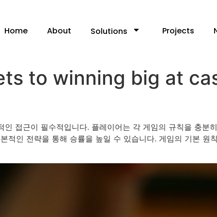
Home
About
Projects
Solutions
ts to winning big at ca
인 접근이 필수적입니다. 플레이어는 각 게임의 규칙을 충분히
 기본적인 전략을 통해 승률을 높일 수 있습니다. 게임의 기본 