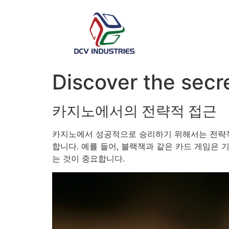
Discover the secre
카지노에서의 전략적 접근
카지노에서 성공적으로 승리하기 위해서는 전략적
합니다. 예를 들어, 블랙잭과 같은 카드 게임은
는 것이 중요합니다.