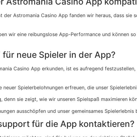
er Astromania Casino App kompati
t der Astromania Casino App fanden wir heraus, dass sie s
eben wir eine reibungslose App-Performance und können so
 für neue Spieler in der App?
mania Casino App erkunden, ist es aufregend festzustellen,
 neuer Spielerbelohnungen erfreuen, die unser Spielerlebni
g, denn sie zeigt, wie wir unseren Spielspaß maximieren kö
hnungen ausschöpfen und unser gemeinsames Spielerlebnis b
upport für die App kontaktieren?