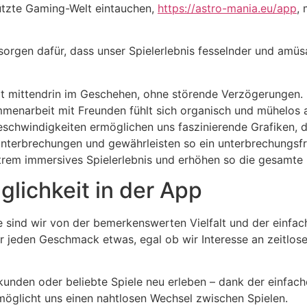
tützte Gaming-Welt eintauchen,
https://astro-mania.eu/app
,
orgen dafür, dass unser Spielerlebnis fesselnder und amüsant
ort mittendrin im Geschehen, ohne störende Verzögerungen.
mmenarbeit mit Freunden fühlt sich organisch und mühelos a
schwindigkeiten ermöglichen uns faszinierende Grafiken, di
Unterbrechungen und gewährleisten so ein unterbrechungsfre
trem immersives Spielerlebnis und erhöhen so die gesamte 
glichkeit in der App
 sind wir von der bemerkenswerten Vielfalt und der einfac
 für jeden Geschmack etwas, egal ob wir Interesse an zeitlo
erkunden oder beliebte Spiele neu erleben – dank der einfa
möglicht uns einen nahtlosen Wechsel zwischen Spielen.