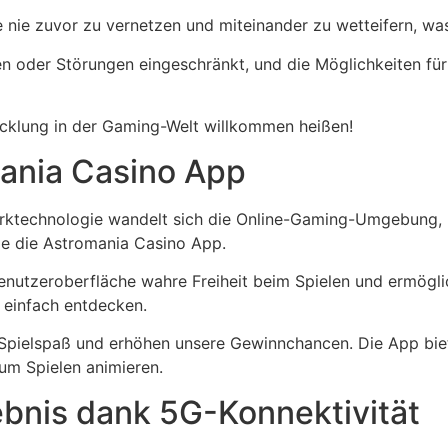
ie nie zuvor zu vernetzen und miteinander zu wetteifern, w
en oder Störungen eingeschränkt, und die Möglichkeiten für
cklung in der Gaming-Welt willkommen heißen!
ania Casino App
erktechnologie wandelt sich die Online-Gaming-Umgebung, n
ie die Astromania Casino App.
Benutzeroberfläche wahre Freiheit beim Spielen und ermögl
e einfach entdecken.
 Spielspaß und erhöhen unsere Gewinnchancen. Die App biet
m Spielen animieren.
ebnis dank 5G-Konnektivität