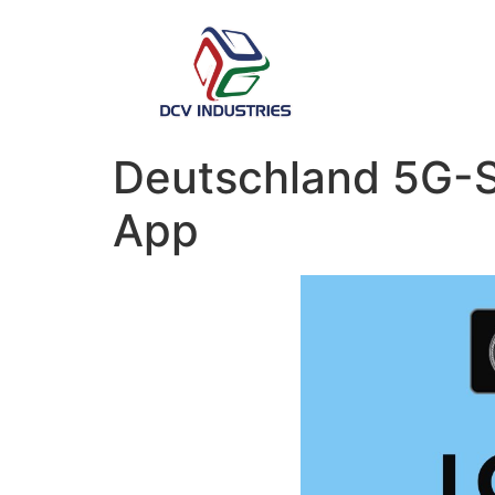
Deutschland 5G-Sp
App