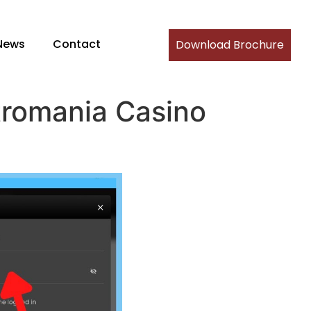
News
Contact
Download Brochure
tromania Casino