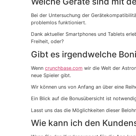
Welche Geräte sind mit d
Bei der Untersuchung der Gerätekompatibilitä
problemlos funktioniert.
Dank aktueller Smartphones und Tablets erl
Freiheit, oder?
Gibt es irgendwelche Boni
Wenn
crunchbase.com
wir die Welt der Astro
neue Spieler gibt.
Wir können uns von Anfang an über eine Reihe
Ein Blick auf die Bonusübersicht ist notwendi
Lasst uns das die Möglichkeiten dieser Belo
Wie kann ich den Kundens