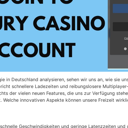
e in Deutschland analysieren, sehen wir uns an, wie sie un
richt schnellere Ladezeiten und reibungslosere Multiplayer
chts der vielen neuen Features, die uns zur Verfügung steh
. Welche innovativen Aspekte können unsere Freizeit wirkl
schnelle Geschwindigkeiten und geringe Latenzzeiten und o