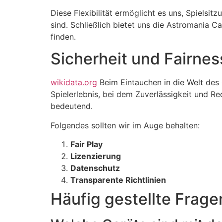
Diese Flexibilität ermöglicht es uns, Spielsit
sind. Schließlich bietet uns die Astromania C
finden.
Sicherheit und Fairne
wikidata.org
Beim Eintauchen in die Welt des 
Spielerlebnis, bei dem Zuverlässigkeit und Re
bedeutend.
Folgendes sollten wir im Auge behalten:
Fair Play
Lizenzierung
Datenschutz
Transparente Richtlinien
Häufig gestellte Frage