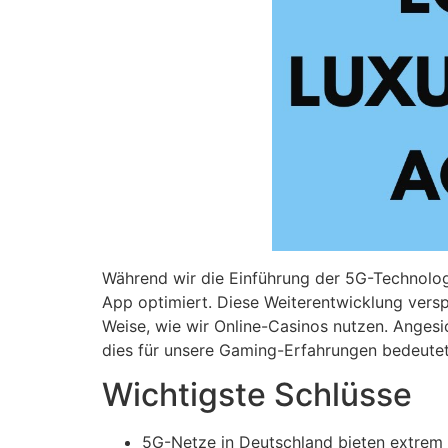
Während wir die Einführung der 5G-Technologi
App optimiert. Diese Weiterentwicklung versp
Weise, wie wir Online-Casinos nutzen. Angesi
dies für unsere Gaming-Erfahrungen bedeutet
Wichtigste Schlüsse
5G-Netze in Deutschland bieten extrem 