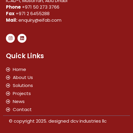
ICAD-1, Musaffah, Abu Dhabi
Phone
+971 50 273 3766
Fax
+971 2 6455288
Mail:
enquiry@eifab.com
Quick Links
Home
About Us
Solutions
Projects
News
Contact
© copyright 2025. designed dcv industries llc​