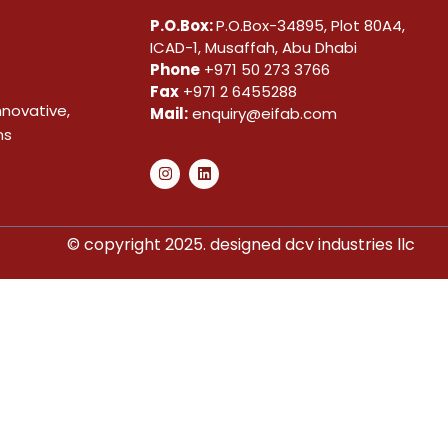
P.O.Box:
P.O.Box-34895, Plot 80A4,
ICAD-1, Musaffah, Abu Dhabi
Phone
+971 50 273 3766
Fax
+971 2 6455288
nnovative,
Mail:
enquiry@eifab.com
ns
© copyright 2025. designed dcv industries llc​