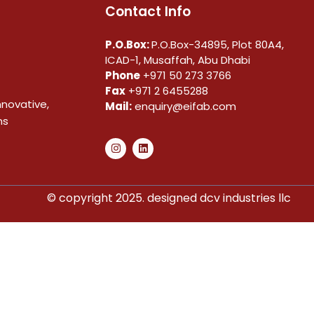
Contact Info
P.O.Box:
P.O.Box-34895, Plot 80A4,
ICAD-1, Musaffah, Abu Dhabi
Phone
+971 50 273 3766
Fax
+971 2 6455288
nnovative,
Mail:
enquiry@eifab.com
ns
© copyright 2025. designed dcv industries llc​