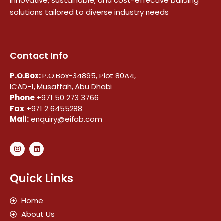
innovative, sustainable, and cost-effective building
solutions tailored to diverse industry needs
Contact Info
P.O.Box:
P.O.Box-34895, Plot 80A4,
ICAD-1, Musaffah, Abu Dhabi
Phone
+971 50 273 3766
Fax
+971 2 6455288
Mail:
enquiry@eifab.com
Quick Links
Home
About Us