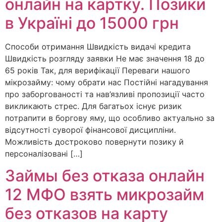
онлайн на картку. Позики
в Україні до 15000 грн
Способи отримання Швидкість видачі кредита
Швидкість розгляду заявки Не має значення 18 до
65 років Так, для верифікації Переваги нашого
мікрозайму: чому обрати нас Постійні нагадування
про заборгованості та нав’язливі пропозиції часто
викликають стрес. Для багатьох існує ризик
потрапити в боргову яму, що особливо актуально за
відсутності суворої фінансової дисципліни.
Можливість достроково повернути позику й
персоналізовані […]
Займы без отказа онлайн
12 МФО взять микрозайм
без отказов на карту