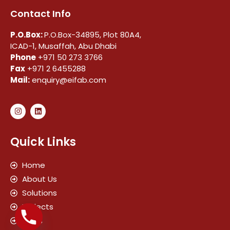
Contact Info
P.O.Box:
P.O.Box-34895, Plot 80A4,
ICAD-1, Musaffah, Abu Dhabi
Phone
+971 50 273 3766
Fax
+971 2 6455288
Mail:
enquiry@eifab.com
Quick Links
Home
About Us
Solutions
Projects
News