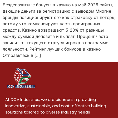
Бездепозитные бонусы в казино на май 2026 сайты,
дающие деньги за регистрацию с выводом Многие
бренды позиционируют его как страховку от потерь,
потому что компенсируют часть проигранных
средств. Казино возвращают 5-20% от разницы
между суммой депозита и выплат. Процент часто
зависит от текущего статуса игрока в программе
лояльности. Рейтинг лучших бонусов в казино
Отправьтесь в […]
At DCV Industries, we are pioneers in providing
innovative, sustainable, and cost-effective building
solutions tailored to diverse industry needs