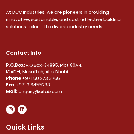
At DCV Industries, we are pioneers in providing
innovative, sustainable, and cost-effective building
solutions tailored to diverse industry needs
Contact Info
P.O.Box:
P.O.Box-34895, Plot 80A4,
ICAD-1, Musaffah, Abu Dhabi
Phone
+971 50 273 3766
Fax
+971 2 6455288
Mail:
enquiry@eifab.com
Quick Links