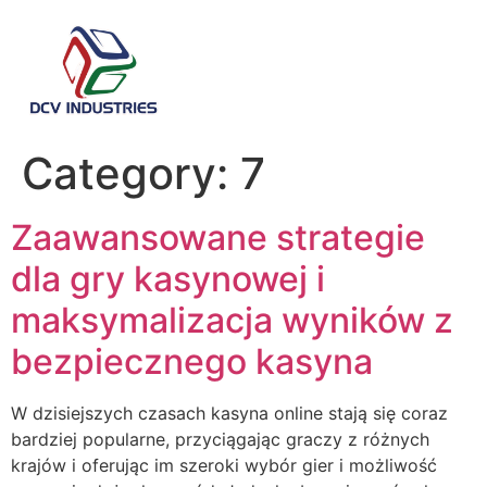
Category:
7
Zaawansowane strategie
dla gry kasynowej i
maksymalizacja wyników z
bezpiecznego kasyna
W dzisiejszych czasach kasyna online stają się coraz
bardziej popularne, przyciągając graczy z różnych
krajów i oferując im szeroki wybór gier i możliwość