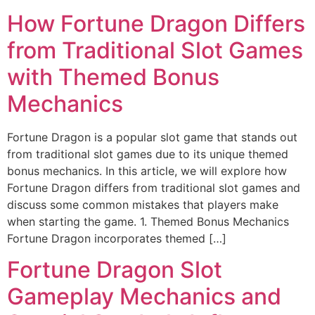
How Fortune Dragon Differs
from Traditional Slot Games
with Themed Bonus
Mechanics
Fortune Dragon is a popular slot game that stands out
from traditional slot games due to its unique themed
bonus mechanics. In this article, we will explore how
Fortune Dragon differs from traditional slot games and
discuss some common mistakes that players make
when starting the game. 1. Themed Bonus Mechanics
Fortune Dragon incorporates themed […]
Fortune Dragon Slot
Gameplay Mechanics and