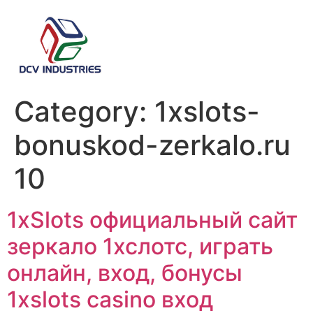
Category:
1xslots-
bonuskod-zerkalo.ru
10
1xSlots официальный сайт ️
зеркало 1хслотс, играть
онлайн, вход, бонусы
1xslots casino вход