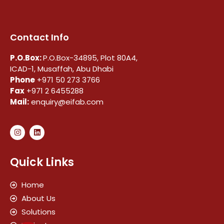
Contact Info
P.O.Box:
P.O.Box-34895, Plot 80A4,
ICAD-1, Musaffah, Abu Dhabi
Phone
+971 50 273 3766
Fax
+971 2 6455288
Mail:
enquiry@eifab.com
Quick Links
Home
About Us
Solutions