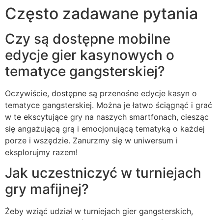
Często zadawane pytania
Czy są dostępne mobilne
edycje gier kasynowych o
tematyce gangsterskiej?
Oczywiście, dostępne są przenośne edycje kasyn o
tematyce gangsterskiej. Można je łatwo ściągnąć i grać
w te ekscytujące gry na naszych smartfonach, ciesząc
się angażującą grą i emocjonującą tematyką o każdej
porze i wszędzie. Zanurzmy się w uniwersum i
eksplorujmy razem!
Jak uczestniczyć w turniejach
gry mafijnej?
Żeby wziąć udział w turniejach gier gangsterskich,