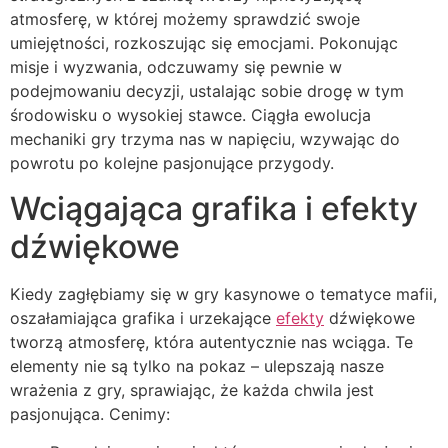
atmosferę, w której możemy sprawdzić swoje
umiejętności, rozkoszując się emocjami. Pokonując
misje i wyzwania, odczuwamy się pewnie w
podejmowaniu decyzji, ustalając sobie drogę w tym
środowisku o wysokiej stawce. Ciągła ewolucja
mechaniki gry trzyma nas w napięciu, wzywając do
powrotu po kolejne pasjonujące przygody.
Wciągająca grafika i efekty
dźwiękowe
Kiedy zagłębiamy się w gry kasynowe o tematyce mafii,
oszałamiająca grafika i urzekające
efekty
dźwiękowe
tworzą atmosferę, która autentycznie nas wciąga. Te
elementy nie są tylko na pokaz – ulepszają nasze
wrażenia z gry, sprawiając, że każda chwila jest
pasjonująca. Cenimy: