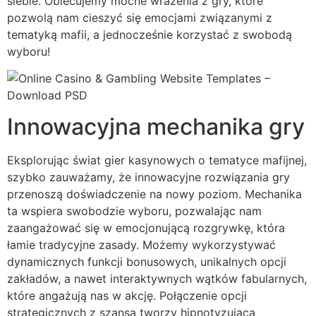
siebie. Obiecujemy mocne wrażenia z gry, które
pozwolą nam cieszyć się emocjami związanymi z
tematyką mafii, a jednocześnie korzystać z swobodą
wyboru!
Innowacyjna mechanika gry
Eksplorując świat gier kasynowych o tematyce mafijnej,
szybko zauważamy, że innowacyjne rozwiązania gry
przenoszą doświadczenie na nowy poziom. Mechanika
ta wspiera swobodzie wyboru, pozwalając nam
zaangażować się w emocjonującą rozgrywkę, która
łamie tradycyjne zasady. Możemy wykorzystywać
dynamicznych funkcji bonusowych, unikalnych opcji
zakładów, a nawet interaktywnych wątków fabularnych,
które angażują nas w akcję. Połączenie opcji
strategicznych z szansą tworzy hipnotyzującą