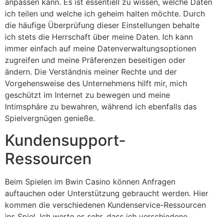
anpassen kann. Es ist essentiell zu wissen, welche Daten
ich teilen und welche ich geheim halten möchte. Durch
die häufige Überprüfung dieser Einstellungen behalte
ich stets die Herrschaft über meine Daten. Ich kann
immer einfach auf meine Datenverwaltungsoptionen
zugreifen und meine Präferenzen beseitigen oder
ändern. Die Verständnis meiner Rechte und der
Vorgehensweise des Unternehmens hilft mir, mich
geschützt im Internet zu bewegen und meine
Intimsphäre zu bewahren, während ich ebenfalls das
Spielvergnügen genieße.
Kundensupport-
Ressourcen
Beim Spielen im Bwin Casino können Anfragen
auftauchen oder Unterstützung gebraucht werden. Hier
kommen die verschiedenen Kundenservice-Ressourcen
ins Spiel. Ich werte es sehr, dass ich verschiedene