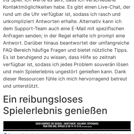
Kontaktmöglichkeiten habe. Es gibt einen Live-Chat, der
rund um die Uhr verfügbar ist, sodass ich rasch und
unkompliziert Antworten erhalte. Alternativ kann ich
dem Support-Team auch eine E-Mail mit spezifischen
Anfragen senden; in der Regel erhalte ich prompt eine
Antwort. Darüber hinaus beantwortet der umfangreiche
FAQ-Bereich häufige Fragen und bietet nützliche Tipps.
Es ist beruhigend zu wissen, dass Hilfe so zeitnah
verfügbar ist, sodass ich jedes Problem souverän lösen
und mein Spielerlebnis ungestört genießen kann. Dank
dieser Ressourcen fühle ich mich hervorragend betreut
und unterstützt.
Ein reibungsloses
Spielerlebnis genießen