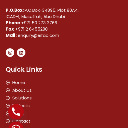
P.O.Box:
P.O.Box-34895, Plot 80A4,
ICAD-1, Musaffah, Abu Dhabi
Phone
+971 50 273 3766
Fax
+971 2 6455288
Mail:
enquiry@eifab.com
Quick Links
Home
About Us
Solutions
Projects
News
Contact