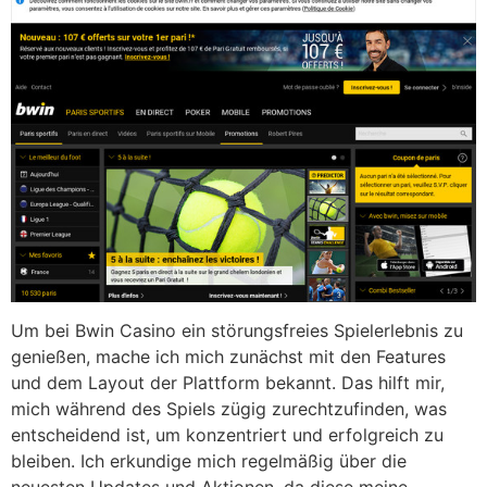
Um bei Bwin Casino ein störungsfreies Spielerlebnis zu
genießen, mache ich mich zunächst mit den Features
und dem Layout der Plattform bekannt. Das hilft mir,
mich während des Spiels zügig zurechtzufinden, was
entscheidend ist, um konzentriert und erfolgreich zu
bleiben. Ich erkundige mich regelmäßig über die