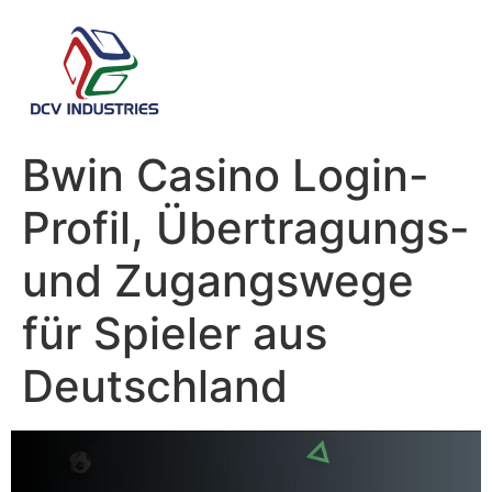
Bwin Casino Login-
Profil, Übertragungs-
und Zugangswege
für Spieler aus
Deutschland