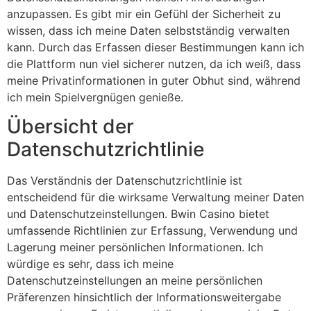
anzupassen. Es gibt mir ein Gefühl der Sicherheit zu
wissen, dass ich meine Daten selbstständig verwalten
kann. Durch das Erfassen dieser Bestimmungen kann ich
die Plattform nun viel sicherer nutzen, da ich weiß, dass
meine Privatinformationen in guter Obhut sind, während
ich mein Spielvergnügen genieße.
Übersicht der
Datenschutzrichtlinie
Das Verständnis der Datenschutzrichtlinie ist
entscheidend für die wirksame Verwaltung meiner Daten
und Datenschutzeinstellungen. Bwin Casino bietet
umfassende Richtlinien zur Erfassung, Verwendung und
Lagerung meiner persönlichen Informationen. Ich
würdige es sehr, dass ich meine
Datenschutzeinstellungen an meine persönlichen
Präferenzen hinsichtlich der Informationsweitergabe