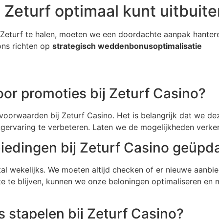
 Zeturf optimaal kunt uitbuite
Zeturf te halen, moeten we een doordachte aanpak hanteren
ons richten op
strategisch wedden
bonusoptimalisatie
voor promoties bij Zeturf Casino?
voorwaarden bij Zeturf Casino. Het is belangrijk dat we d
gervaring te verbeteren. Laten we de mogelijkheden verke
edingen bij Zeturf Casino geüpd
l wekelijks. We moeten altijd checken of er nieuwe aanbie
 te blijven, kunnen we onze beloningen optimaliseren en m
 stapelen bij Zeturf Casino?