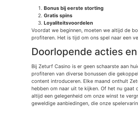
Bonus bij eerste storting
Gratis spins
Loyaliteitsvoordelen
Voordat we beginnen, moeten we altijd de bo
profiteren. Het is tijd om ons spel naar een ve
Doorlopende acties en
Bij Zeturf Casino is er geen schaarste aan h
profiteren van diverse bonussen die gekoppel
content introduceren. Elke maand onthult Zetu
hebben om naar uit te kijken. Of het nu gaat 
altijd een gelegenheid om onze winst te verg
geweldige aanbiedingen, die onze spelervaring