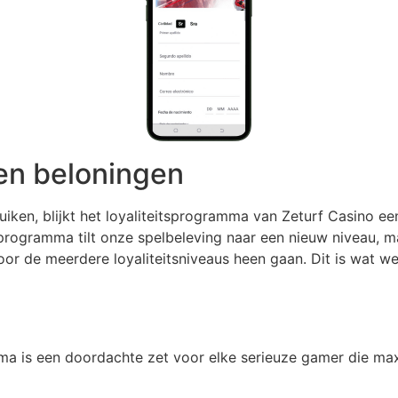
en beloningen
iken, blijkt het loyaliteitsprogramma van Zeturf Casino ee
programma tilt onze spelbeleving naar een nieuw niveau, ma
or de meerdere loyaliteitsniveaus heen gaan. Dit is wat w
ma is een doordachte zet voor elke serieuze gamer die max