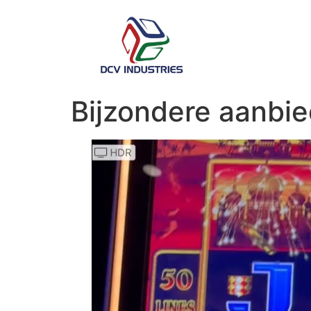
Bijzondere aanbie