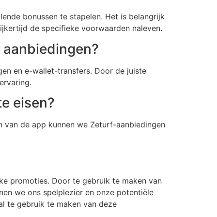
lende bonussen te stapelen. Het is belangrijk
jkertijd de specifieke voorwaarden naleven.
 aanbiedingen?
n en e-wallet-transfers. Door de juiste
ervaring.
te eisen?
pen van de app kunnen we Zeturf-aanbiedingen
eke promoties. Door te gebruik te maken van
en we ons spelplezier en onze potentiële
aal te gebruik te maken van deze