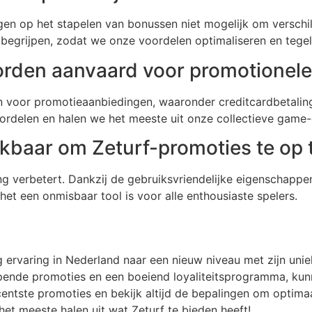
gen op het stapelen van bonussen niet mogelijk om verschil
egrijpen, zodat we onze voordelen optimaliseren en tegeli
rden aanvaard voor promotionele
voor promotieaanbiedingen, waaronder creditcardbetalinge
ordelen en halen we het meeste uit onze collectieve game-
hikbaar om Zeturf-promoties te op 
ing verbetert. Dankzij de gebruiksvriendelijke eigenschap
het een onmisbaar tool is voor alle enthousiaste spelers.
g ervaring in Nederland naar een nieuw niveau met zijn uni
nde promoties en een boeiend loyaliteitsprogramma, kunn
ecentste promoties en bekijk altijd de bepalingen om optim
het meeste halen uit wat Zeturf te bieden heeft!