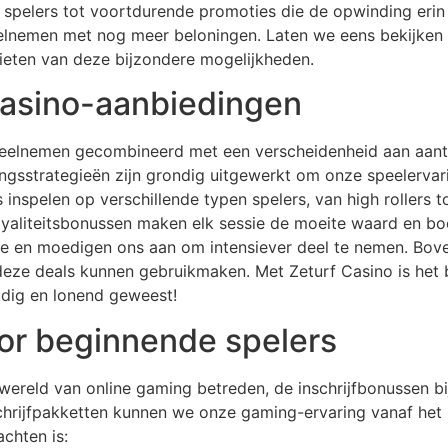
pelers tot voortdurende promoties die de opwinding erin h
nemen met nog meer beloningen. Laten we eens bekijken 
ieten van deze bijzondere mogelijkheden.
Casino-aanbiedingen
 deelnemen gecombineerd met een verscheidenheid aan aant
gsstrategieën zijn grondig uitgewerkt om onze speelervarin
nspelen op verschillende typen spelers, van high rollers 
loyaliteitsbonussen maken elk sessie de moeite waard en b
e en moedigen ons aan om intensiever deel te nemen. Bov
deze deals kunnen gebruikmaken. Met Zeturf Casino is het 
dig en lonend geweest!
r beginnende spelers
 wereld van online gaming betreden, de inschrijfbonussen b
chrijfpakketten kunnen we onze gaming-ervaring vanaf het 
chten is: