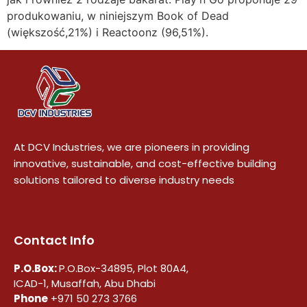
produkowaniu, w niniejszym Book of Dead
(większość,21%) i Reactoonz (96,51%).
At DCV Industries, we are pioneers in providing
innovative, sustainable, and cost-effective building
solutions tailored to diverse industry needs
Contact Info
P.O.Box:
P.O.Box-34895, Plot 80A4,
ICAD-1, Musaffah, Abu Dhabi
Phone
+971 50 273 3766