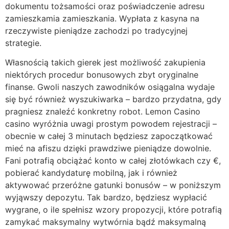
dokumentu tożsamości oraz poświadczenie adresu
zamieszkamia zamieszkania. Wypłata z kasyna na
rzeczywiste pieniądze zachodzi po tradycyjnej
strategie.
Własnością takich gierek jest możliwość zakupienia
niektórych procedur bonusowych zbyt oryginalne
finanse. Gwoli naszych zawodników osiągalna wydaje
się być również wyszukiwarka – bardzo przydatna, gdy
pragniesz znaleźć konkretny robot. Lemon Casino
casino wyróżnia uwagi prostym powodem rejestracji –
obecnie w całej 3 minutach będziesz zapoczątkować
mieć na afiszu dzięki prawdziwe pieniądze dowolnie.
Fani potrafią obciążać konto w całej złotówkach czy €,
pobierać kandydaturę mobilną, jak i również
aktywować przeróżne gatunki bonusów – w poniższym
wyjąwszy depozytu. Tak bardzo, będziesz wypłacić
wygrane, o ile spełnisz wzory propozycji, które potrafią
zamykać maksymalny wytwórnia bądź maksymalną