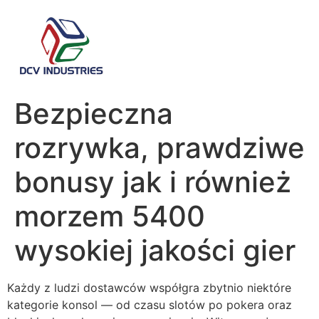
Bezpieczna
rozrywka, prawdziwe
bonusy jak i również
morzem 5400
wysokiej jakości gier
Każdy z ludzi dostawców współgra zbytnio niektóre
kategorie konsol — od czasu slotów po pokera oraz