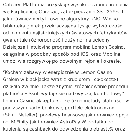
Catcher. Platforma pozyskuje wysoki poziom chronienia
według licencję Curacao, zabezpieczanie SSL 256-bit
jak i również certyfikowane algorytmy RNG. Wielka
biblioteka gierek przekraczająca tysiąc wytwórczości
od momentu najistotniejszych światowych fabrykantów
gwarantuje różnorodność i duży norma uciechy.
Dzisiejsza i intuicyjna program mobilna Lemon Casino,
osiągalna w podobny sposób pod iOS, oraz Mobilne,
umożliwia rozgrywkę po dowolnym rejonie i okresie.
“Kocham zabawy w energicznie w Lemon Casino.
Grałem w blackjacka wraz z krupierem i całokształt
działało zwinnie. Także zbytnio zróżnicowanie procedur
płatności – Skrill wydaje się nadzwyczaj komfortowy.”
Lemon Casino akceptuje przeróżne metody płatności, w
poniższym karty bankowe, portfele elektroniczne
(Skrill, Neteller), przelewy finansowe jak i również opcje
np. MiFinity jak i również AstroPay W dodatku do
kupienia są cashback do odwiedzenia piętnasty% oraz