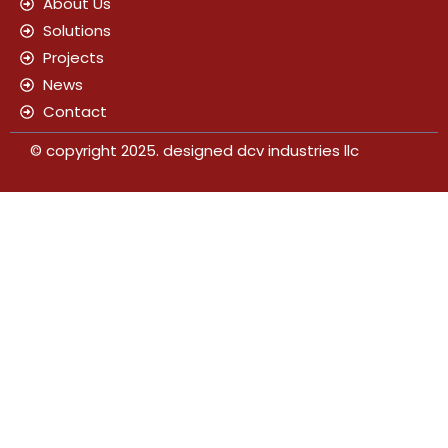
About Us
Solutions
Projects
News
Contact
© copyright 2025. designed dcv industries llc​