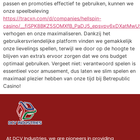
passen en promoties effectief te gebruiken, kunnen we
onze speelbeleving
https://tracxn.com/d/companies/hellspin-
casino/__fiSPK8BKZ5SOMXfB_PaDJ5_epsvpv6xDXatMwU
verhogen en onze maximaliseren. Dankzij het
gebruikersvriendelijke platform vinden we gemakkelijk
onze lievelings spellen, terwijl we door op de hoogte te
blijven van extra’s ervoor zorgen dat we ons budget
optimaal gebruiken. Vergeet niet: verantwoord spelen is
essentieel voor amusement, dus laten we slim spelen en
maximaal plezier hebben van onze tijd bij Betrepublic
Casino!
At DCV Industries, we are pioneers in providing