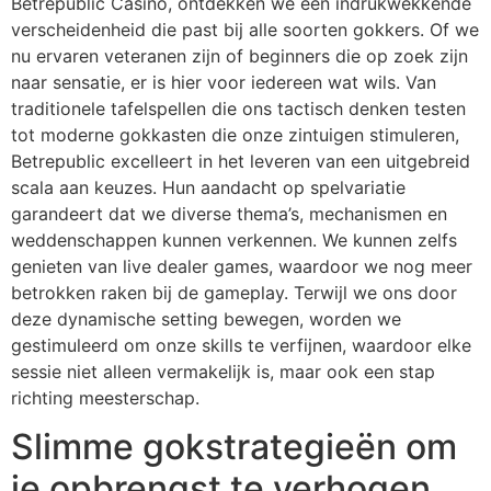
Betrepublic Casino, ontdekken we een indrukwekkende
verscheidenheid die past bij alle soorten gokkers. Of we
nu ervaren veteranen zijn of beginners die op zoek zijn
naar sensatie, er is hier voor iedereen wat wils. Van
traditionele tafelspellen die ons tactisch denken testen
tot moderne gokkasten die onze zintuigen stimuleren,
Betrepublic excelleert in het leveren van een uitgebreid
scala aan keuzes. Hun aandacht op spelvariatie
garandeert dat we diverse thema’s, mechanismen en
weddenschappen kunnen verkennen. We kunnen zelfs
genieten van live dealer games, waardoor we nog meer
betrokken raken bij de gameplay. Terwijl we ons door
deze dynamische setting bewegen, worden we
gestimuleerd om onze skills te verfijnen, waardoor elke
sessie niet alleen vermakelijk is, maar ook een stap
richting meesterschap.
Slimme gokstrategieën om
je opbrengst te verhogen