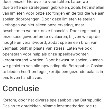
door onszelf hierover te voorlichten. Laten we
doeltreffende strategieën gebruiken, zoals het instellen
van limieten voor onze stortingen en de tijd die we aan
spelen doorbrengen. Door deze limieten te stellen,
verhogen we niet alleen onze ervaring, maar
beschermen we ook onze financiën. Door regelmatig
onze speelgewoonten te evalueren, blijven we op de
hoogte en verantwoord, zodat spelen een bron van
vermaak blijft in plaats van stress. Laten we ook
openstaan voor hulp als onze speelgewoonten
verontrustend worden. Door bewust te spelen, kunnen
we genieten van alle opwinding die Betrepublic Casino
te bieden heeft en tegelijkertijd een gezonde balans in
ons leven handhaven.
Conclusie
Kortom, door het diverse spelaanbod van Betrepublic
Casino te ontdekken, slimme inzetmethoden toe te