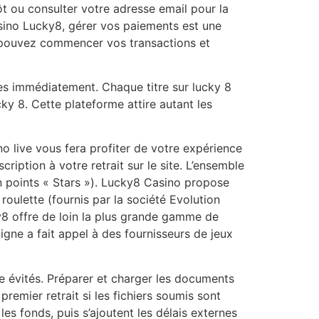
t ou consulter votre adresse email pour la
casino Lucky8, gérer vos paiements est une
s pouvez commencer vos transactions et
les immédiatement. Chaque titre sur lucky 8
ky 8. Cette plateforme attire autant les
no live vous fera profiter de votre expérience
iption à votre retrait sur le site. L’ensemble
en points « Stars »). Lucky8 Casino propose
roulette (fournis par la société Evolution
y8 offre de loin la plus grande gamme de
gne a fait appel à des fournisseurs de jeux
re évités. Préparer et charger les documents
remier retrait si les fichiers soumis sont
les fonds, puis s’ajoutent les délais externes