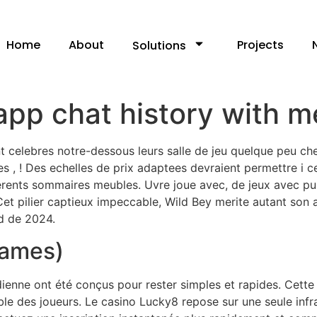
Home
About
Projects
Solutions
app chat history with m
t celebres notre-dessous leurs salle de jeu quelque peu c
s , ! Des echelles de prix adaptees devraient permettre i 
erents sommaires meubles. Uvre joue avec, de jeux avec pu
t pilier captieux impeccable, Wild Bey merite autant son 
d de 2024.
Games)
ienne ont été conçus pour rester simples et rapides. Cette 
ble des joueurs. Le casino Lucky8 repose sur une seule inf