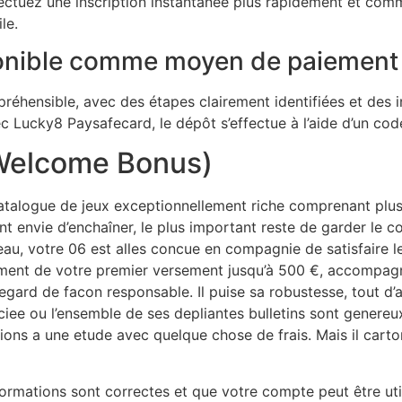
ctuez une inscription instantanée plus rapidement et comm
le.
ponible comme moyen de paiement
réhensible, avec des étapes clairement identifiées et des 
c Lucky8 Paysafecard, le dépôt s’effectue à l’aide d’un co
Welcome Bonus)
talogue de jeux exceptionnellement riche comprenant plus 
t envie d’enchaîner, le plus important reste de garder le co
, votre 06 est alles concue en compagnie de satisfaire leu
ent de votre premier versement jusqu’à 500 €, accompagné
egard de facon responsable. Il puise sa robustesse, tout d’
eciee ou l’ensemble de ses depliantes bulletins sont genere
mpions a une etude avec quelque chose de frais. Mais il cart
formations sont correctes et que votre compte peut être uti