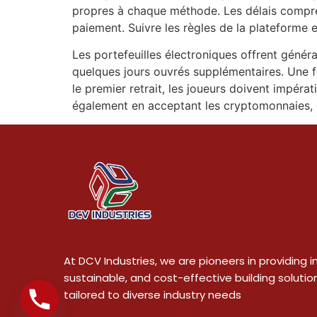
propres à chaque méthode. Les délais compren
paiement. Suivre les règles de la plateforme e
Les portefeuilles électroniques offrent génér
quelques jours ouvrés supplémentaires. Une fo
le premier retrait, les joueurs doivent impé
également en acceptant les cryptomonnaies, of
At DCV Industries, we are pioneers in providing i
sustainable, and cost-effective building solutio
tailored to diverse industry needs