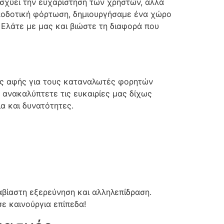
ισχύει την ευχαρίστηση των χρηστών, αλλά
ποδοτική φόρτωση, δημιουργήσαμε ένα χώρο
. Ελάτε με μας και βιώστε τη διαφορά που
ης αφής για τους καταναλωτές φορητών
 ανακαλύπτετε τις ευκαιρίες μας δίχως
α και δυνατότητες.
 αβίαστη εξερεύνηση και αλληλεπίδραση.
σε καινούργια επίπεδα!