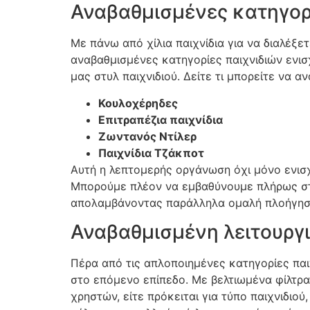
Αναβαθμισμένες κατηγορ
Με πάνω από χίλια παιχνίδια για να διαλέξε
αναβαθμισμένες κατηγορίες παιχνιδιών ενι
μας στυλ παιχνιδιού. Δείτε τι μπορείτε να 
Κουλοχέρηδες
Επιτραπέζια παιχνίδια
Ζωντανός Ντίλερ
Παιχνίδια Τζάκποτ
Αυτή η λεπτομερής οργάνωση όχι μόνο ενισχύε
Μπορούμε πλέον να εμβαθύνουμε πλήρως στι
απολαμβάνοντας παράλληλα ομαλή πλοήγησ
Αναβαθμισμένη λειτουργ
Πέρα από τις απλοποιημένες κατηγορίες παι
στο επόμενο επίπεδο. Με βελτιωμένα φίλτρα
χρηστών, είτε πρόκειται για τύπο παιχνιδιο