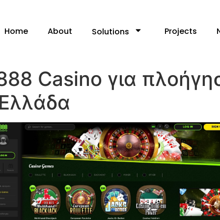
Home
About
Projects
Solutions
88 Casino για πλοήγησ
 Ελλάδα