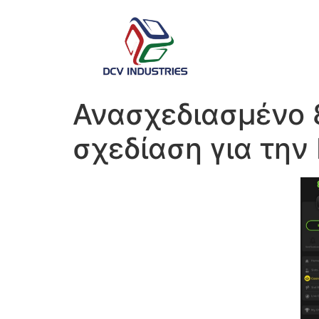
Ανασχεδιασμένο 8
σχεδίαση για την