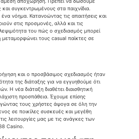
α άμεση αποχώρηση. Πρέπει να δώσουμε
 και συγκεντρωμένους στα παιχνίδια.
 ένα νόημα. Κατανοώντας τις απαιτήσεις και
ιούν στις προσμονές, αλλά και τις
βλεψιμότητα του πώς ο σχεδιασμός μπορεί
η μεταμορφώνει τους casual παίκτες σε
λοήγηση και ο προσβάσιμος σχεδιασμός ήταν
τητα της διάταξης για να εγγυηθούμε ότι
. Η νέα διάταξη διαθέτει διαισθητική
ελάχιστη προσπάθεια. Έχουμε επίσης
δηγώντας τους χρήστες άψογα σε όλη την
νος σε ποικίλες συσκευές και μεγέθη
ις λειτουργίες μας με τις ανάγκες των
88 Casino.