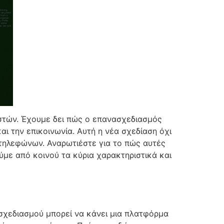
ηστών. Έχουμε δει πώς ο επανασχεδιασμός
αι την επικοινωνία. Αυτή η νέα σχεδίαση όχι
 τηλεφώνων. Αναρωτιέστε για το πώς αυτές
ύμε από κοινού τα κύρια χαρακτηριστικά και
α σχεδιασμού μπορεί να κάνει μια πλατφόρμα