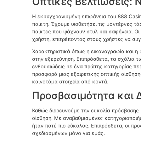
Οπτικές Βελτιώσεις: 
Η εκσυγχρονισμένη επιφάνεια του 888 Casin
παίκτη. Έχουμε υιοθετήσει τις μοντέρνες τ
παίκτες που ψάχνουν στυλ και σαφήνεια. Οι
χρήστη, επιτρέποντας στους χρήστες να συγ
Χαρακτηριστικά όπως η εικονογραφία και η 
στην εξερεύνηση. Επιπρόσθετα, τα σχόλια τ
ενθουσιώδεις σε ένα πρώτης κατηγορίας πε
προσφορά μιας εξαιρετικής οπτικής αίσθηση
καινοτόμα στοιχεία από κοντά.
Προσβασιμότητα και Δ
Καθώς διερευνούμε την ευκολία πρόσβασης κ
αίσθηση. Με αναβαθμισμένες κατηγοριοποιή
ήταν ποτέ πιο εύκολος. Επιπρόσθετα, οι π
σχεδιασμένων μόνο για εμάς.