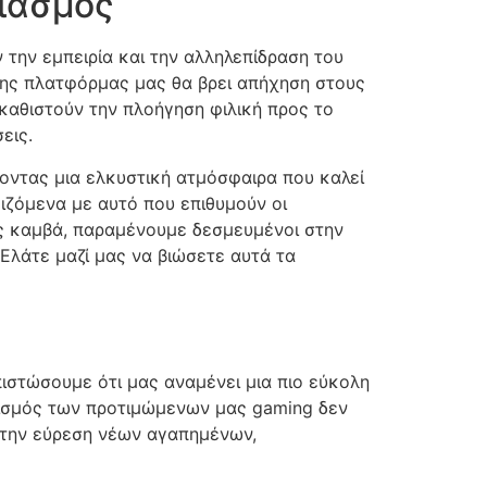
διασμός
την εμπειρία και την αλληλεπίδραση του
 της πλατφόρμας μας θα βρει απήχηση στους
καθιστούν την πλοήγηση φιλική προς το
εις.
οντας μια ελκυστική ατμόσφαιρα που καλεί
ιζόμενα με αυτό που επιθυμούν οι
ας καμβά, παραμένουμε δεσμευμένοι στην
Ελάτε μαζί μας να βιώσετε αυτά τα
ιστώσουμε ότι μας αναμένει μια πιο εύκολη
πισμός των προτιμώμενων μας gaming δεν
 την εύρεση νέων αγαπημένων,