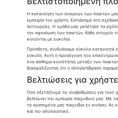
Βελτιστοποιημένη πλο
Η κατανόηση των αναγκών των παικτών μας 
εμπειρία του χρήστη. Εστιάσαμε στη σχεδίασ
λειτουργίες. Η ομάδα μας μελέτησε τα σχόλ
την αφοσίωση των παικτών. Κάθε στοιχείο τ
κινούνται με ευκολία.
Πρόσθετα, συνδυάσαμε εύκολα κατανοητά εικ
εύκολη. Αυτή η προσέγγιση που επικεντρώνε
ένα αίσθημα κοινότητας μεταξύ των παικτών
διασφαλίζοντας ότι η αλληλεπίδραση παραμέ
Βελτιώσεις για χρήστ
Όσο εξετάζουμε τις αναβαθμίσεις για τους 
βελτιώνει την εμπειρία παιχνιδιού μας. Με
τα αγαπημένα μας παιχνίδια εν κινήσει. Ας 
και πιο απολαυστικό.