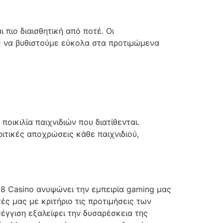
 πιο διαισθητική από ποτέ. Οι
ς να βυθιστούμε εύκολα στα προτιμώμενα
οικιλία παιχνιδιών που διατίθενται.
ιτικές αποχρώσεις κάθε παιχνιδιού,
88 Casino ανυψώνει την εμπειρία gaming μας
ς μας με κριτήριο τις προτιμήσεις των
σέγγιση εξαλείφει την δυσαρέσκεια της