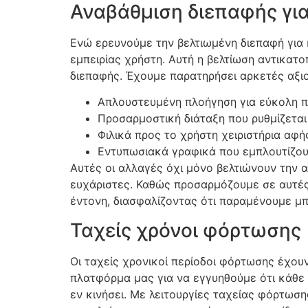
Αναβάθμιση διεπαφής για
Ενώ ερευνούμε την βελτιωμένη διεπαφή για κ
εμπειρίας χρήστη. Αυτή η βελτίωση αντικατο
διεπαφής. Έχουμε παρατηρήσει αρκετές αξι
Απλουστευμένη πλοήγηση για εύκολη π
Προσαρμοστική διάταξη που ρυθμίζεται
Φιλικά προς το χρήστη χειριστήρια αφ
Εντυπωσιακά γραφικά που εμπλουτίζου
Αυτές οι αλλαγές όχι μόνο βελτιώνουν την α
ευχάριστες. Καθώς προσαρμόζουμε σε αυτές 
έντονη, διασφαλίζοντας ότι παραμένουμε μ
Ταχείς χρόνοι φόρτωσης
Οι ταχείς χρονικοί περίοδοι φόρτωσης έχουν
πλατφόρμα μας για να εγγυηθούμε ότι κάθε 
εν κινήσει. Με λειτουργίες ταχείας φόρτωσ